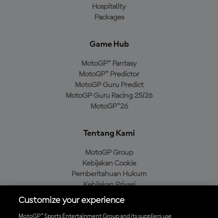
Hospitality
Packages
Game Hub
MotoGP™ Fantasy
MotoGP™ Predictor
MotoGP Guru Predict
MotoGP Guru Racing 25/26
MotoGP™26
Tentang Kami
MotoGP Group
Kebijakan Cookie
Pemberitahuan Hukum
Kebijakan Privasi
Kebijakan Pembelian
Customize your experience
MotoGP™ Sports Entertainment Group and its suppliers use