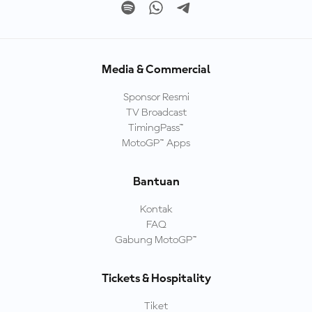
Media & Commercial
Sponsor Resmi
TV Broadcast
TimingPass™
MotoGP™ Apps
Bantuan
Kontak
FAQ
Gabung MotoGP™
Tickets & Hospitality
Tiket