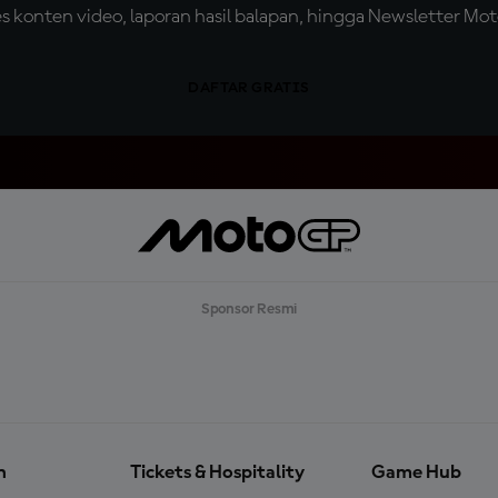
konten video, laporan hasil balapan, hingga Newsletter Moto
DAFTAR GRATIS
Sponsor Resmi
n
Tickets & Hospitality
Game Hub