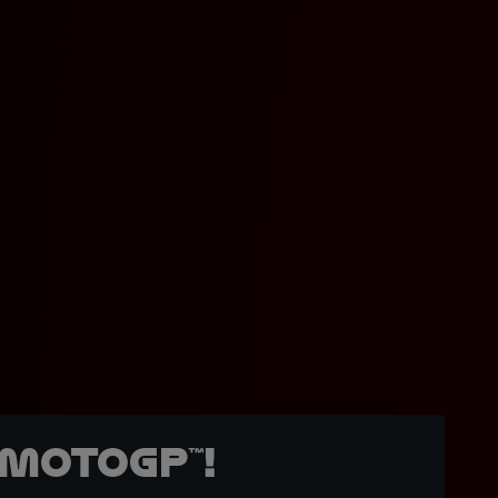
MotoGP™!