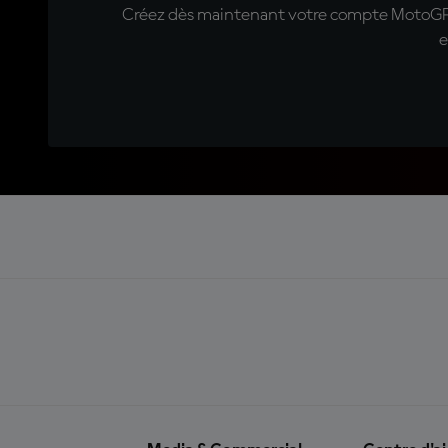
Créez dès maintenant votre compte MotoGP™ e
e