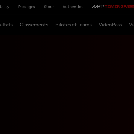
tality
Packages
Store
Authentics
ultats
Classements
Pilotes et Teams
VideoPass
Vi