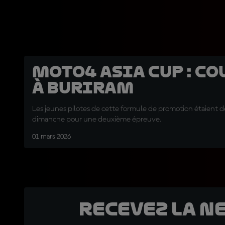
Moto4 Asia Cup : Co
à Buriram
Les jeunes pilotes de cette formule de promotion étaient d
dimanche pour une deuxième épreuve.
01 mars 2026
Recevez la N