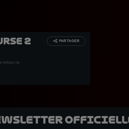
urse 2
PARTAGER
e retour ce
ewsletter officielle