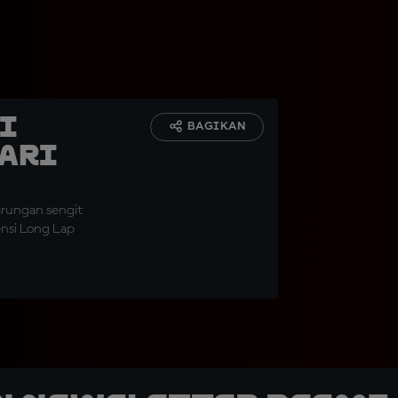
i
BAGIKAN
dari
arungan sengit
nsi Long Lap