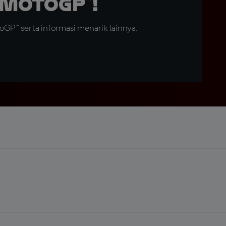
MotoGP™!
GP™ serta informasi menarik lainnya.