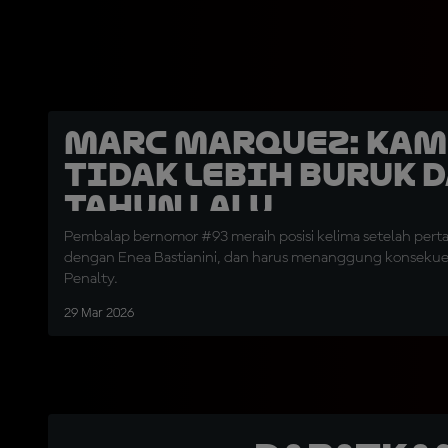
Marc Marquez: Kam
Tidak Lebih Buruk 
Tahun Lalu
Pembalap bernomor #93 meraih posisi kelima setelah pert
dengan Enea Bastianini, dan harus menanggung konsekue
Penalty.
29 Mar 2026