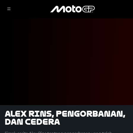
Alex Rins, Pengorbanan,
dan Cedera