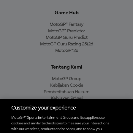
Game Hub
MotoGP™ Fantasy
MotoGP™ Predictor
MotoGP Guru Predict
MotoGP Guru Racing 25/26
MotoGP™26
Tentang Kami
MotoGP Group
Kebijakan Cookie
Pemberitahuan Hukum
Kebijakan Privasi
Kebijakan Pembelian
Customize your experience
MotoGP™ Sports Entertainment Group and its suppliers use
cookies and similar technologies to measure your interactions
with our websites, products and services, and to show you
Unduh Aplikasi Resmi MotoGP™