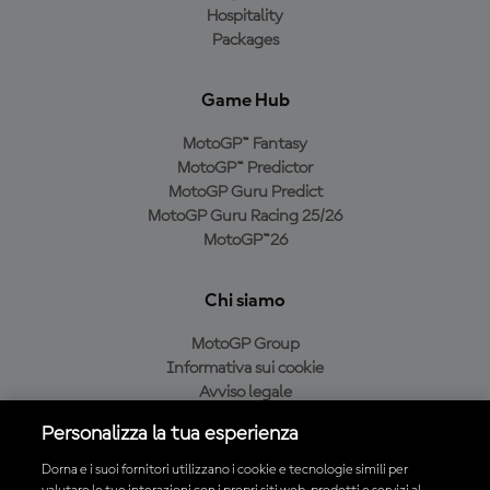
Hospitality
Packages
Game Hub
MotoGP™ Fantasy
MotoGP™ Predictor
MotoGP Guru Predict
MotoGP Guru Racing 25/26
MotoGP™26
Chi siamo
MotoGP Group
Informativa sui cookie
Avviso legale
Informativa sulla privacy
Personalizza la tua esperienza
Condizioni di acquisto
Dorna e i suoi fornitori utilizzano i cookie e tecnologie simili per