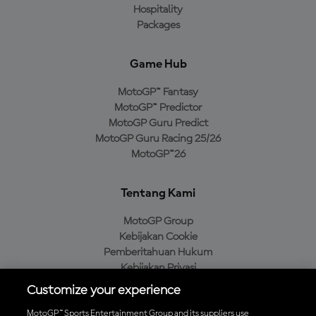
Hospitality
Packages
Game Hub
MotoGP™ Fantasy
MotoGP™ Predictor
MotoGP Guru Predict
MotoGP Guru Racing 25/26
MotoGP™26
Tentang Kami
MotoGP Group
Kebijakan Cookie
Pemberitahuan Hukum
Kebijakan Privasi
Kebijakan Pembelian
Customize your experience
MotoGP™ Sports Entertainment Group and its suppliers use