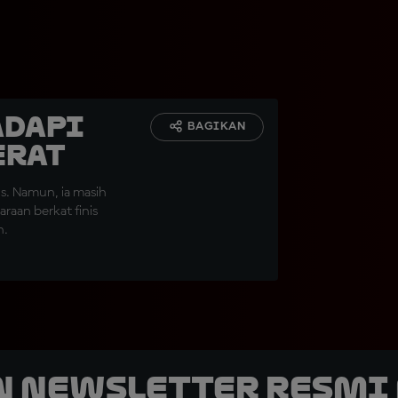
adapi
BAGIKAN
erat
s. Namun, ia masih
aan berkat finis
n.
n Newsletter Resmi 