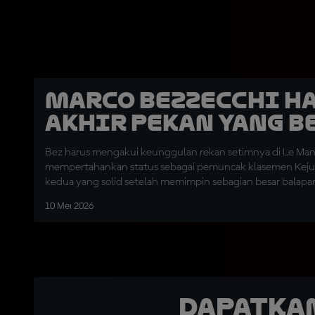
Marco Bezzecchi H
Akhir Pekan yang B
Bez harus mengakui keunggulan rekan setimnya di Le Man
mempertahankan status sebagai pemuncak klasemen Kejuar
kedua yang solid setelah memimpin sebagian besar balapa
10 Mei 2026
Dapatka