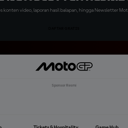
konten video, laporan hasil balapan, hingga Newsletter Moto
DAFTAR GRATIS
Sponsor Resmi
n
Tickets & Hospitality
Game Hub