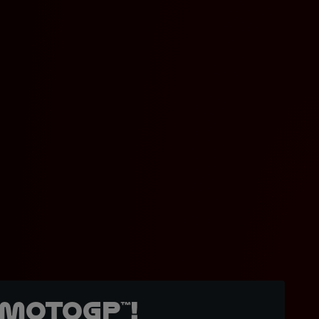
MotoGP™!