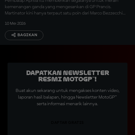
Pembalap Aprilia itu memberikan segalanya untuk meraih
kemenangan ganda yang mengesankan di GP Prancis.
Martinator kini hanya terpaut satu poin dari Marco Bezzecchi
pada klasemen Kejuaraan.
10 Mei 2026
BAGIKAN
Dapatkan Newsletter
Resmi MotoGP™!
Buat akun sekarang untuk mengakses konten video,
laporan hasil balapan, hingga Newsletter MotoGP™
serta informasi menarik lainnya.
DAFTAR GRATIS