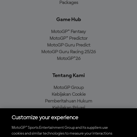
Packages
Game Hub
MotoGP™ Fantasy
MotoGP™ Predictor
MotoGP Guru Predict
MotoGP Guru Racing 25/26
MotoGP™26
Tentang Kami
MotoGP Group
Kebijakan Cookie
Pemberitahuan Hukum
Kebijakan Privasi
Kebijakan Pembelian
Customize your experience
MotoGP™ Sports Entertainment Group and its suppliers use
cookies and similar technologies to measure your interactions