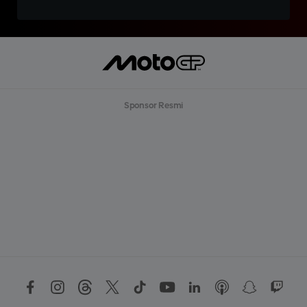
Sponsor Resmi