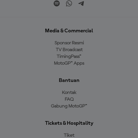
Media & Commercial
Sponsor Resmi
TV Broadcast
TimingPass™
MotoGP™ Apps
Bantuan
Kontak
FAQ
Gabung MotoGP™
Tickets & Hospitality
Tiket