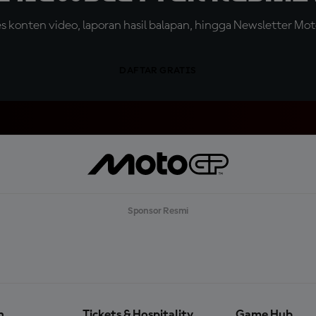
konten video, laporan hasil balapan, hingga Newsletter Moto
DAFTAR GRATIS
Sponsor Resmi
n
Tickets & Hospitality
Game Hub