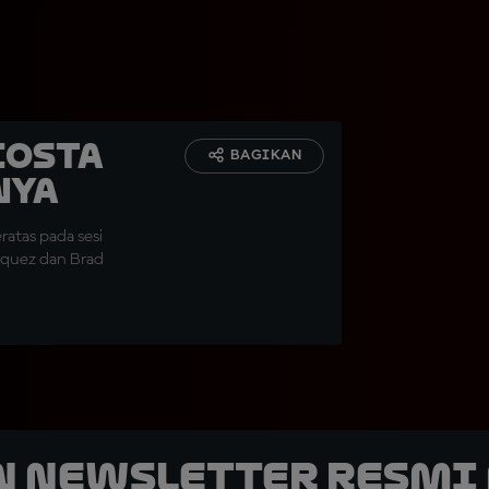
costa
BAGIKAN
nya
atas pada sesi
arquez dan Brad
n Newsletter Resmi 