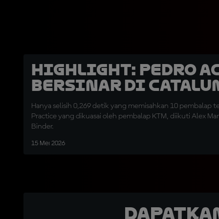
HIGHLIGHT: Pedro A
Bersinar di Catalu
Hanya selisih 0,269 detik yang memisahkan 10 pembalap ter
Practice yang dikuasai oleh pembalap KTM, diikuti Alex M
Binder.
15 Mei 2026
Dapatka