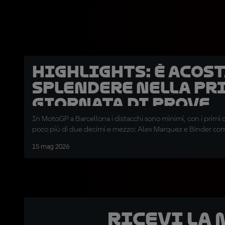
HIGHLIGHTS: è Acost
splendere nella pr
giornata di prove
In MotoGP a Barcellona i distacchi sono minimi, con i primi di
poco più di due decimi e mezzo: Alex Marquez e Binder com
15 mag 2026
Ricevi la