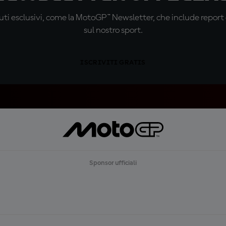
ti esclusivi, come la MotoGP™ Newsletter, che include report de
sul nostro sport.
ISCRIVITI GRATIS
Sponsor ufficiali