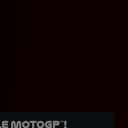
e MotoGP™!