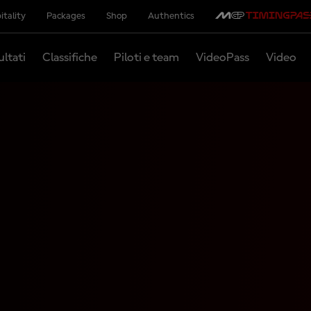
itality
Packages
Shop
Authentics
ultati
Classifiche
Piloti e team
VideoPass
Video