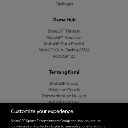
Packages
Game Hub
MotoGP™ Fantasy
MotoGP™ Predictor
MotoGP Guru Predict
MotoGP Guru Racing 25/26
MotoGP™26
Tentang Kami
MotoGP Group
Kebijakan Cookie
Pemberitahuan Hukum
Kebijakan Privasi
Kebijakan Pembelian
Customize your experience
MotoGP™ Sports Entertainment Group and its suppliers use
cookies and similar technologies to measure your interactions