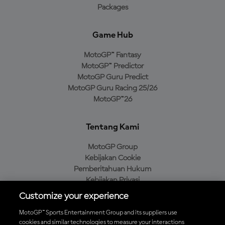
Packages
Game Hub
MotoGP™ Fantasy
MotoGP™ Predictor
MotoGP Guru Predict
MotoGP Guru Racing 25/26
MotoGP™26
Tentang Kami
MotoGP Group
Kebijakan Cookie
Pemberitahuan Hukum
Kebijakan Privasi
Kebijakan Pembelian
Customize your experience
MotoGP™ Sports Entertainment Group and its suppliers use
cookies and similar technologies to measure your interactions