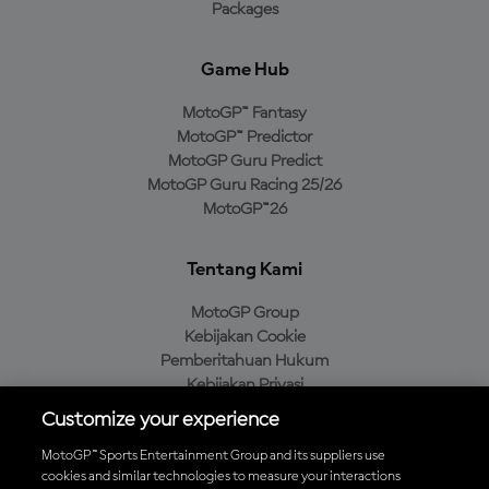
Packages
Game Hub
MotoGP™ Fantasy
MotoGP™ Predictor
MotoGP Guru Predict
MotoGP Guru Racing 25/26
MotoGP™26
Tentang Kami
MotoGP Group
Kebijakan Cookie
Pemberitahuan Hukum
Kebijakan Privasi
Kebijakan Pembelian
Customize your experience
MotoGP™ Sports Entertainment Group and its suppliers use
cookies and similar technologies to measure your interactions