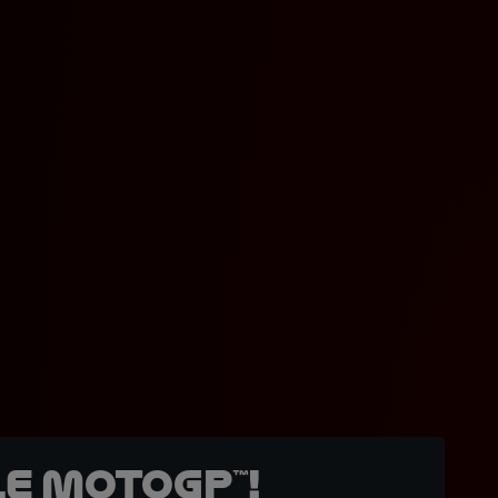
e MotoGP™!