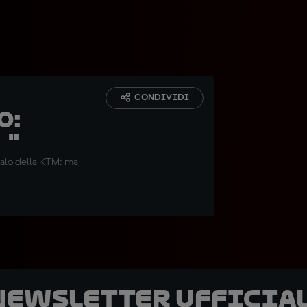
CONDIVIDI
o:
."
ualo della KTM: ma
 newsletter ufficial