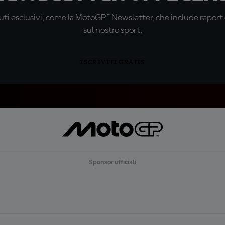
ti esclusivi, come la MotoGP™ Newsletter, che include report de
sul nostro sport.
ISCRIVITI GRATIS
Sponsor ufficiali