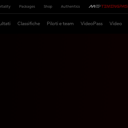
itality
Packages
Shop
Authentics
ultati
Classifiche
Piloti e team
VideoPass
Video