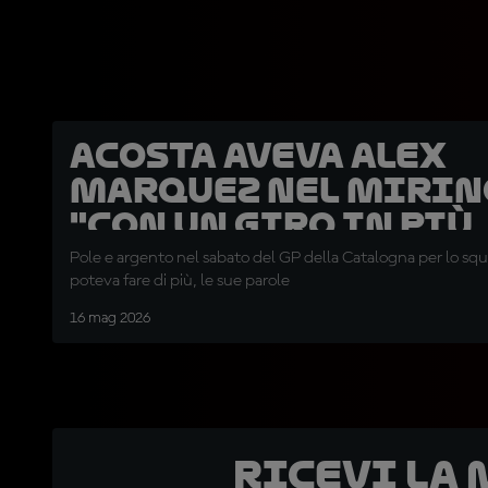
Acosta aveva Alex
Marquez nel mirin
"Con un giro in più..
Pole e argento nel sabato del GP della Catalogna per lo sq
poteva fare di più, le sue parole
16 mag 2026
Ricevi la