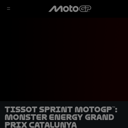
Tissot Sprint MotoGP™:
Monster Energy Grand
Prix Catalunya