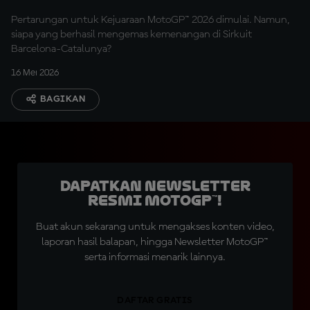
Pertarungan untuk Kejuaraan MotoGP™ 2026 dimulai. Namun,
siapa yang berhasil mengemas kemenangan di Sirkuit
Barcelona-Catalunya?
16 Mei 2026
BAGIKAN
Dapatkan Newsletter
Resmi MotoGP™!
Buat akun sekarang untuk mengakses konten video,
laporan hasil balapan, hingga Newsletter MotoGP™
serta informasi menarik lainnya.
DAFTAR GRATIS