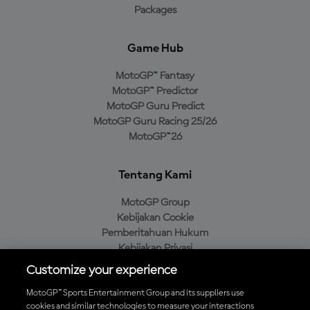
Packages
Game Hub
MotoGP™ Fantasy
MotoGP™ Predictor
MotoGP Guru Predict
MotoGP Guru Racing 25/26
MotoGP™26
Tentang Kami
MotoGP Group
Kebijakan Cookie
Pemberitahuan Hukum
Kebijakan Privasi
Kebijakan Pembelian
Customize your experience
MotoGP™ Sports Entertainment Group and its suppliers use
cookies and similar technologies to measure your interactions