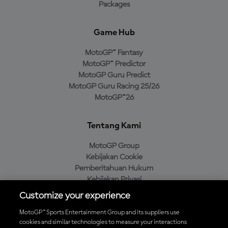
Packages
Game Hub
MotoGP™ Fantasy
MotoGP™ Predictor
MotoGP Guru Predict
MotoGP Guru Racing 25/26
MotoGP™26
Tentang Kami
MotoGP Group
Kebijakan Cookie
Pemberitahuan Hukum
Kebijakan Privasi
Kebijakan Pembelian
Customize your experience
MotoGP™ Sports Entertainment Group and its suppliers use
cookies and similar technologies to measure your interactions