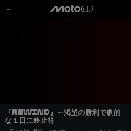
『REWIND』～渇望の勝利で劇的
な１日に終止符