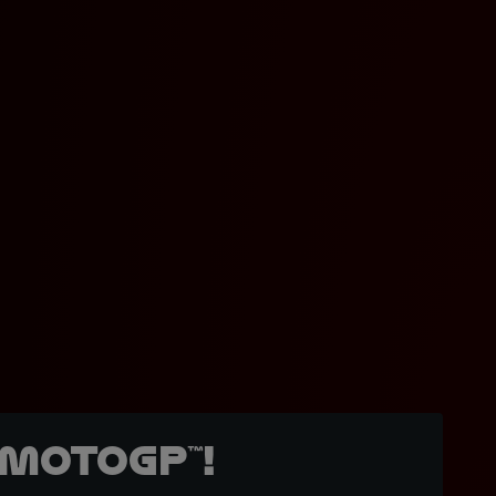
MotoGP™!