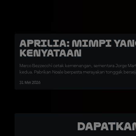
Aprilia: Mimpi yan
Kenyataan
Marco Bezzecchi cetak kemenangan, sementara Jorge Mar
kedua. Pabrikan Noale berpesta merayakan tonggak berseja
31 Mei 2026
Dapatka