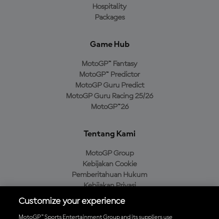
Hospitality
Packages
Game Hub
MotoGP™ Fantasy
MotoGP™ Predictor
MotoGP Guru Predict
MotoGP Guru Racing 25/26
MotoGP™26
Tentang Kami
MotoGP Group
Kebijakan Cookie
Pemberitahuan Hukum
Kebijakan Privasi
Kebijakan Pembelian
Customize your experience
MotoGP™ Sports Entertainment Group and its suppliers use