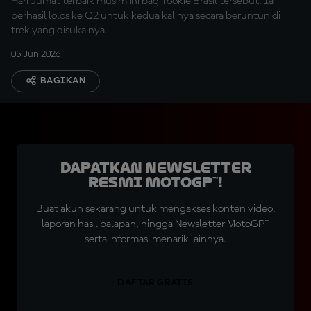
Hari Jumat terbaik musim ini bagi rookie Brasil tersebut. Ia
berhasil lolos ke Q2 untuk kedua kalinya secara beruntun di
trek yang disukainya.
05 Jun 2026
BAGIKAN
Dapatkan Newsletter
Resmi MotoGP™!
Buat akun sekarang untuk mengakses konten video,
laporan hasil balapan, hingga Newsletter MotoGP™
serta informasi menarik lainnya.
DAFTAR GRATIS