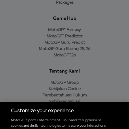
Packages
Game Hub
MotoGP™ Fantasy
MotoGP™ Predictor
MotoGP Guru Predict
MotoGP Guru Racing 25/26
MotoGP™26
Tentang Kami
MotoGP Group
Kebijakan Cookie
Pemberitahuan Hukum
Kebijakan Privasi
Kebijakan Pembelian
Customize your experience
MotoGP™ Sports Entertainment Group and its suppliers use
cookies and similar technologies to measure your interactions