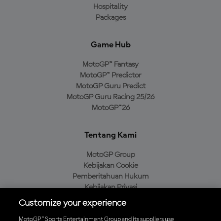
Hospitality
Packages
Game Hub
MotoGP™ Fantasy
MotoGP™ Predictor
MotoGP Guru Predict
MotoGP Guru Racing 25/26
MotoGP™26
Tentang Kami
MotoGP Group
Kebijakan Cookie
Pemberitahuan Hukum
Kebijakan Privasi
Kebijakan Pembelian
Customize your experience
MotoGP™ Sports Entertainment Group and its suppliers use