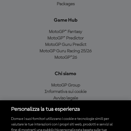
Packages
Game Hub
MotoGP™ Fantasy
MotoGP™ Predictor
MotoGP Guru Predict
MotoGP Guru Racing 25/26
MotoGP™26
Chi siamo
MotoGP Group
Informativa sui cookie
Avviso legale
Informativa sulla privacy
Personalizza la tua esperienza
Condizioni di acquisto
Dorna e i suoi fornitori utilizzano i cookie e tecnologie simili per
valutare le tue interazioni con i propri siti web, prodotti e servizi al
fine di mostrarti una pubblicità personalizzata basata sulle tue