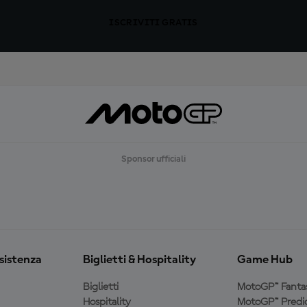
ISCRIVITI GRATIS
Sponsor ufficiali
ssistenza
Biglietti & Hospitality
Game Hub
Biglietti
MotoGP™ Fanta
Hospitality
MotoGP™ Predic