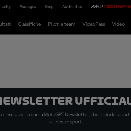
itality
Packages
Shop
Authentics
ultati
Classifiche
Piloti e team
VideoPass
Video
 newsletter ufficial
ti esclusivi, come la MotoGP™ Newsletter, che include report de
sul nostro sport.