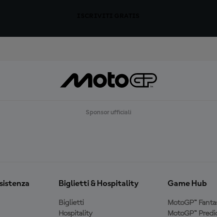
ISCRIVITI GRATIS
Sponsor ufficiali
ssistenza
Biglietti & Hospitality
Game Hub
Biglietti
MotoGP™ Fanta
Hospitality
MotoGP™ Predic