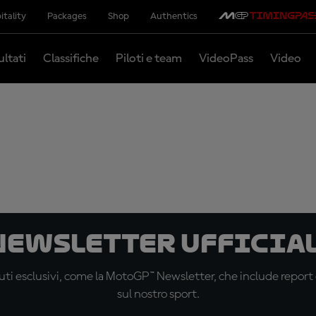
itality
Packages
Shop
Authentics
ultati
Classifiche
Piloti e team
VideoPass
Video
 newsletter ufficial
ti esclusivi, come la MotoGP™ Newsletter, che include report de
sul nostro sport.