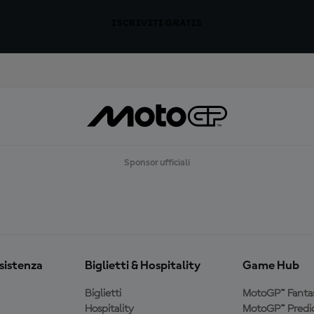
ISCRIVITI GRATIS
Sponsor ufficiali
ssistenza
Biglietti & Hospitality
Game Hub
Biglietti
MotoGP™ Fanta
Hospitality
MotoGP™ Predic