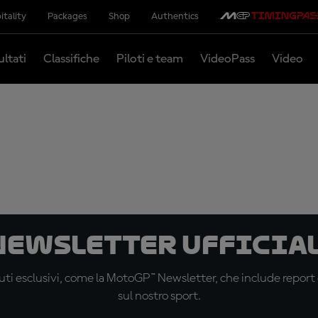
itality
Packages
Shop
Authentics
ultati
Classifiche
Piloti e team
VideoPass
Video
 newsletter ufficial
ti esclusivi, come la MotoGP™ Newsletter, che include report de
sul nostro sport.