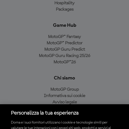
Hospitality
Packages
Game Hub
MotoGP™ Fantasy
MotoGP™ Predictor
MotoGP Guru Predict
MotoGP Guru Racing 25/26
MotoGP™26
Chi siamo
MotoGP Group
Informativa sui cookie
Avviso legale
Informativa sulla privacy
Personalizza la tua esperienza
Condizioni di acquisto
Dorna e i suoi fornitori utilizzano i cookie e tecnologie simili per
valutare le tue interazioni con i propri siti web, prodotti e servizi al