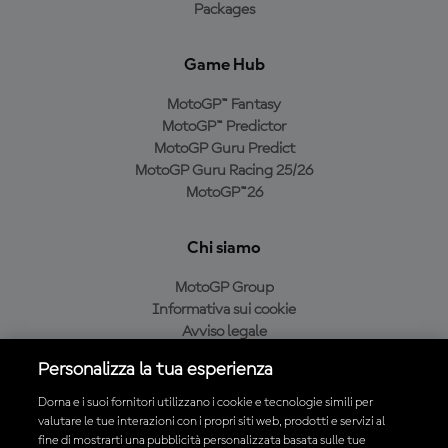
Packages
Game Hub
MotoGP™ Fantasy
MotoGP™ Predictor
MotoGP Guru Predict
MotoGP Guru Racing 25/26
MotoGP™26
Chi siamo
MotoGP Group
Informativa sui cookie
Avviso legale
Informativa sulla privacy
Personalizza la tua esperienza
Condizioni di acquisto
Dorna e i suoi fornitori utilizzano i cookie e tecnologie simili per
valutare le tue interazioni con i propri siti web, prodotti e servizi al
fine di mostrarti una pubblicità personalizzata basata sulle tue