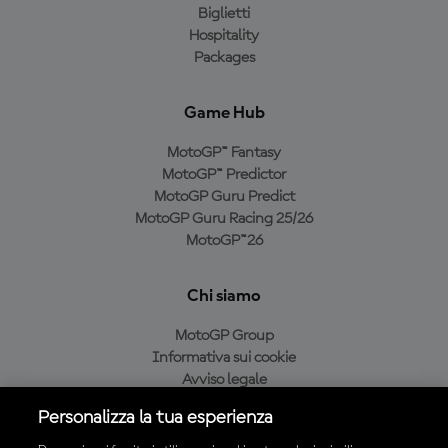
Biglietti
Hospitality
Packages
Game Hub
MotoGP™ Fantasy
MotoGP™ Predictor
MotoGP Guru Predict
MotoGP Guru Racing 25/26
MotoGP™26
Chi siamo
MotoGP Group
Informativa sui cookie
Avviso legale
Informativa sulla privacy
Personalizza la tua esperienza
Condizioni di acquisto