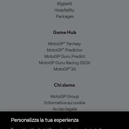
Biglietti
Hospitality
Packages
Game Hub
MotoGP™ Fantasy
MotoGP™ Predictor
MotoGP Guru Predict
MotoGP Guru Racing 25/26
MotoGP™26
Chi siamo
MotoGP Group
Informativa sui cookie
Avviso legale
Informativa sulla privacy
Personalizza la tua esperienza
Condizioni di acquisto