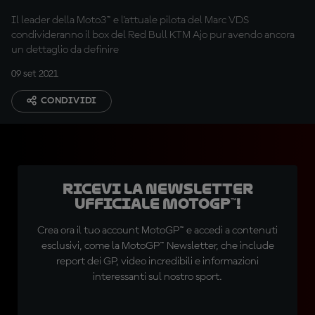
Il leader della Moto3™ e l'attuale pilota del Marc VDS
condivideranno il box del Red Bull KTM Ajo pur avendo ancora
un dettaglio da definire
09 set 2021
CONDIVIDI
Ricevi la newsletter
ufficiale MotoGP™!
Crea ora il tuo account MotoGP™ e accedi a contenuti
esclusivi, come la MotoGP™ Newsletter, che include
report dei GP, video incredibili e informazioni
interessanti sul nostro sport.