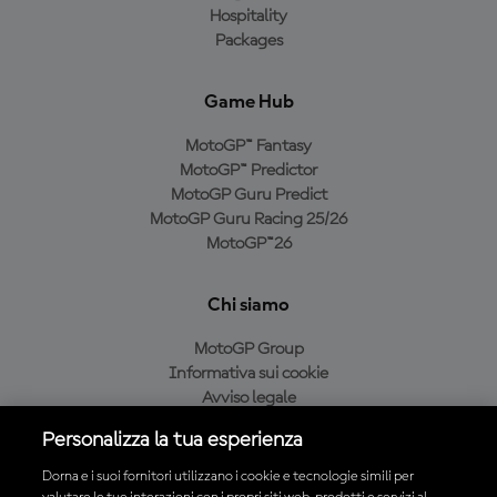
Hospitality
Packages
Game Hub
MotoGP™ Fantasy
MotoGP™ Predictor
MotoGP Guru Predict
MotoGP Guru Racing 25/26
MotoGP™26
Chi siamo
MotoGP Group
Informativa sui cookie
Avviso legale
Informativa sulla privacy
Personalizza la tua esperienza
Condizioni di acquisto
Dorna e i suoi fornitori utilizzano i cookie e tecnologie simili per