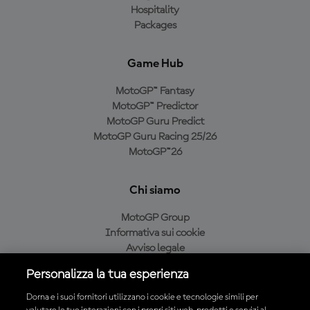
Hospitality
Packages
Game Hub
MotoGP™ Fantasy
MotoGP™ Predictor
MotoGP Guru Predict
MotoGP Guru Racing 25/26
MotoGP™26
Chi siamo
MotoGP Group
Informativa sui cookie
Avviso legale
Informativa sulla privacy
Personalizza la tua esperienza
Condizioni di acquisto
Dorna e i suoi fornitori utilizzano i cookie e tecnologie simili per