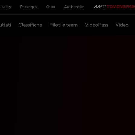
itality
Packages
Shop
Authentics
ultati
Classifiche
Piloti e team
VideoPass
Video