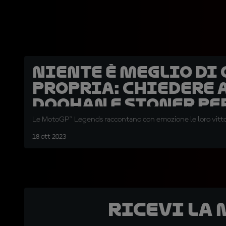
Niente è meglio di
propria: chiedere 
Doohan e Stoner pe
conferma
Le MotoGP™ Legends raccontano con emozione le loro vittor
18 ott 2023
Ricevi la