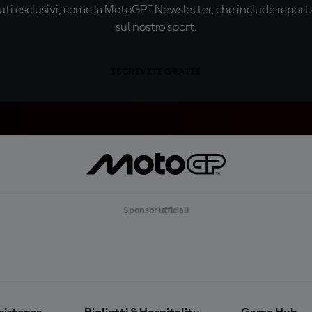
ti esclusivi, come la MotoGP™ Newsletter, che include report de
sul nostro sport.
ISCRIVITI GRATIS
Sponsor ufficiali