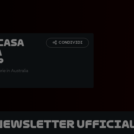
 casa
CONDIVIDI
a
r
ie in Australia
 newsletter ufficial