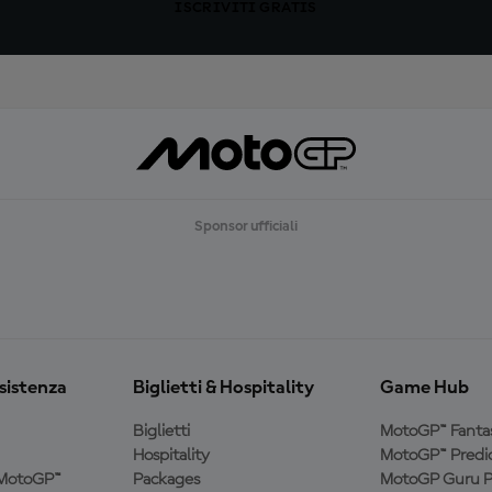
ISCRIVITI GRATIS
Sponsor ufficiali
ssistenza
Biglietti & Hospitality
Game Hub
Biglietti
MotoGP™ Fanta
Hospitality
MotoGP™ Predic
a MotoGP™
Packages
MotoGP Guru P