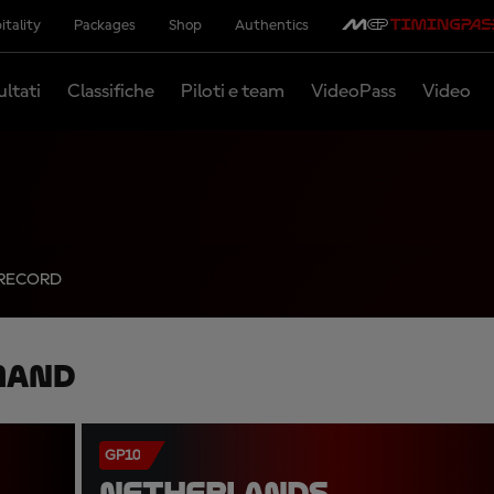
itality
Packages
Shop
Authentics
ultati
Classifiche
Piloti e team
VideoPass
Video
RECORD
mand
GP10
NETHERLANDS