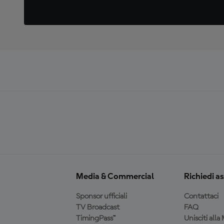
Media & Commercial
Richiedi a
Sponsor ufficiali
Contattaci
TV Broadcast
FAQ
TimingPass™
Unisciti all