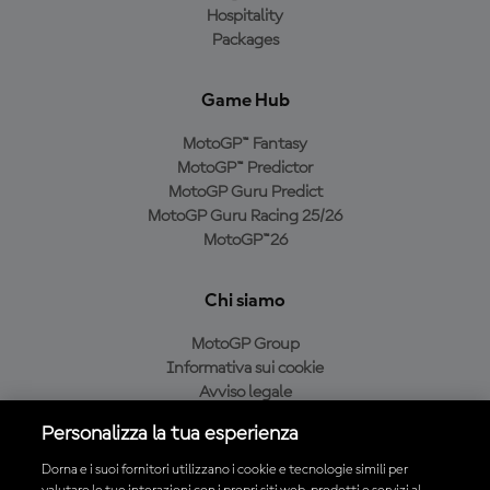
Hospitality
Packages
Game Hub
MotoGP™ Fantasy
MotoGP™ Predictor
MotoGP Guru Predict
MotoGP Guru Racing 25/26
MotoGP™26
Chi siamo
MotoGP Group
Informativa sui cookie
Avviso legale
Informativa sulla privacy
Personalizza la tua esperienza
Condizioni di acquisto
Dorna e i suoi fornitori utilizzano i cookie e tecnologie simili per