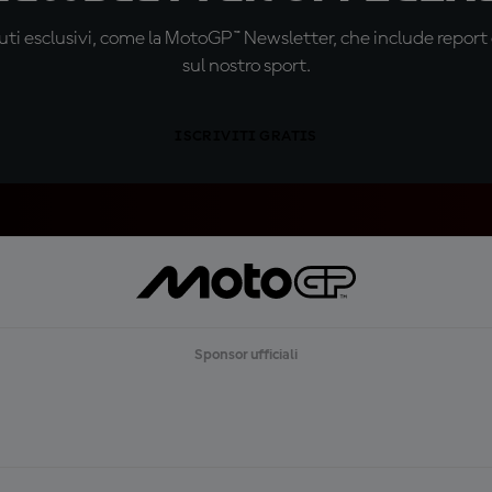
ti esclusivi, come la MotoGP™ Newsletter, che include report de
sul nostro sport.
ISCRIVITI GRATIS
Sponsor ufficiali