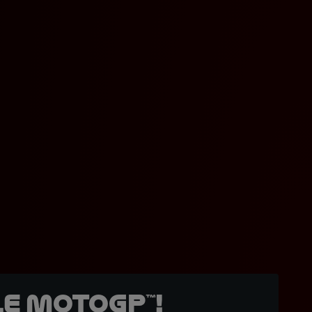
e MotoGP™!