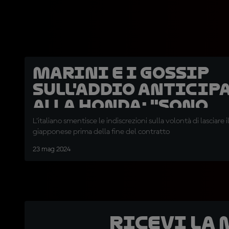
Marini e i gossip
sull'addio anticip
alla Honda: "Sono
arrabbiato"
L'italiano smentisce le indiscrezioni sulla volontà di lasciare 
giapponese prima della fine del contratto
23 mag 2024
Ricevi la