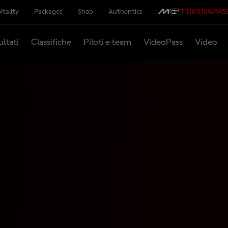
itality
Packages
Shop
Authentics
ultati
Classifiche
Piloti e team
VideoPass
Video