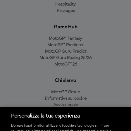
Hospitality
Packages
Game Hub
MotoGP™ Fantasy
MotoGP™ Predictor
MotoGP Guru Predict
MotoGP Guru Racing 25/26
MotoGP™26
Chi siamo
MotoGP Group
Informativa sui cookie
Avviso legale
Informativa sulla privacy
Personalizza la tua esperienza
Condizioni di acquisto
Dorna e i suoi fornitori utilizzano i cookie e tecnologie simili per