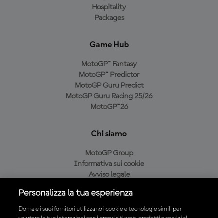
Hospitality
Packages
Game Hub
MotoGP™ Fantasy
MotoGP™ Predictor
MotoGP Guru Predict
MotoGP Guru Racing 25/26
MotoGP™26
Chi siamo
MotoGP Group
Informativa sui cookie
Avviso legale
Informativa sulla privacy
Personalizza la tua esperienza
Condizioni di acquisto
Dorna e i suoi fornitori utilizzano i cookie e tecnologie simili per