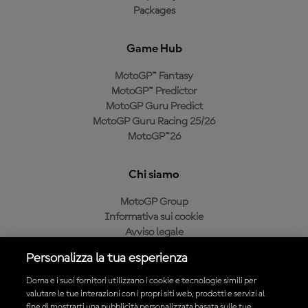
Packages
Game Hub
MotoGP™ Fantasy
MotoGP™ Predictor
MotoGP Guru Predict
MotoGP Guru Racing 25/26
MotoGP™26
Chi siamo
MotoGP Group
Informativa sui cookie
Avviso legale
Informativa sulla privacy
Personalizza la tua esperienza
Condizioni di acquisto
Dorna e i suoi fornitori utilizzano i cookie e tecnologie simili per
valutare le tue interazioni con i propri siti web, prodotti e servizi al
fine di mostrarti una pubblicità personalizzata basata sulle tue