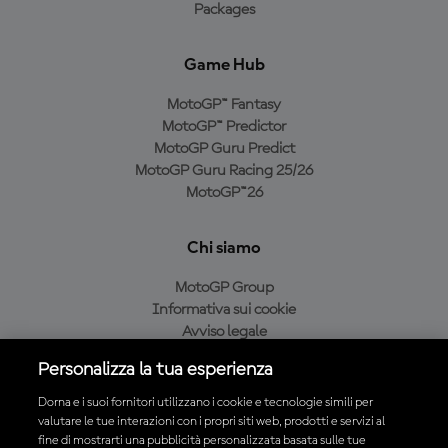
Packages
Game Hub
MotoGP™ Fantasy
MotoGP™ Predictor
MotoGP Guru Predict
MotoGP Guru Racing 25/26
MotoGP™26
Chi siamo
MotoGP Group
Informativa sui cookie
Avviso legale
Informativa sulla privacy
Personalizza la tua esperienza
Condizioni di acquisto
Dorna e i suoi fornitori utilizzano i cookie e tecnologie simili per
valutare le tue interazioni con i propri siti web, prodotti e servizi al
fine di mostrarti una pubblicità personalizzata basata sulle tue