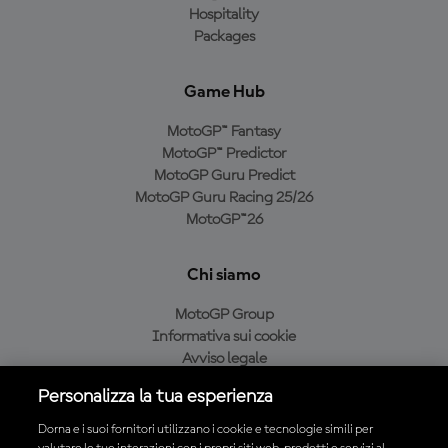
Hospitality
Packages
Game Hub
MotoGP™ Fantasy
MotoGP™ Predictor
MotoGP Guru Predict
MotoGP Guru Racing 25/26
MotoGP™26
Chi siamo
MotoGP Group
Informativa sui cookie
Avviso legale
Informativa sulla privacy
Personalizza la tua esperienza
Condizioni di acquisto
Dorna e i suoi fornitori utilizzano i cookie e tecnologie simili per