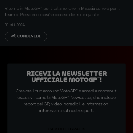
Ritorno in MotoGP™ per l'italiano, che in Malesia correrà per il
team di Rossi: ecco cos'è successo dietro le quinte
31 ott 2024
CONDIVIDI
Ricevi la newsletter
ufficiale MotoGP™!
Crea ora il tuo account MotoGP™ e accedi a contenuti
esclusivi, come la MotoGP™ Newsletter, che include
report dei GP, video incredibili e informazioni
interessanti sul nostro sport.
ISCRIVITI GRATIS