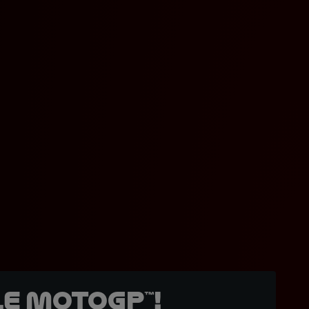
e MotoGP™!