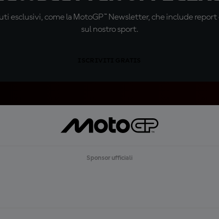
ti esclusivi, come la MotoGP™ Newsletter, che include report de
sul nostro sport.
ISCRIVITI GRATIS
Sponsor ufficiali