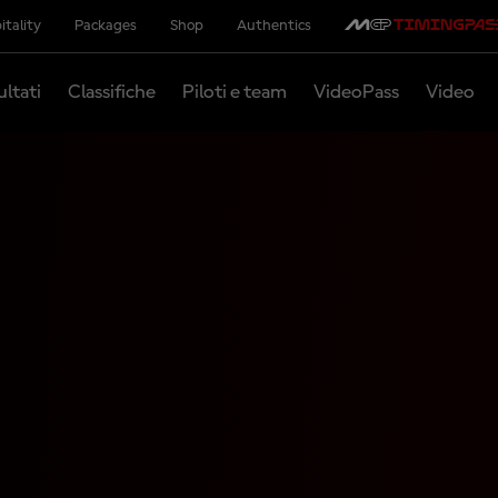
itality
Packages
Shop
Authentics
ultati
Classifiche
Piloti e team
VideoPass
Video