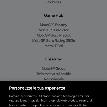
Packages
Game Hub
MotoGP™ Fantasy
MotoGP™ Predictor
MotoGP Guru Predict
MotoGP Guru Racing 25/26
MotoGP™26
Chi siamo
MotoGP Group
Informativa sui cookie
Avviso legale
Informativa sulla privacy
Personalizza la tua esperienza
Condizioni di acquisto
Dorna e i suoi fornitori utilizzano i cookie e tecnologie simili per
valutare le tue interazioni con i propri siti web, prodotti e servizi al
fine di mostrarti una pubblicità personalizzata basata sulle tue