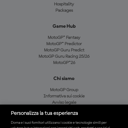
Hospitality
Packages
Game Hub
MotoGP™ Fantasy
MotoGP™ Predictor
MotoGP Guru Predict
MotoGP Guru Racing 25/26
MotoGP™26
Chi siamo
MotoGP Group
Informativa sui cookie
Avviso legale
Informativa sulla privacy
Personalizza la tua esperienza
Condizioni di acquisto
Dorna e i suoi fornitori utilizzano i cookie e tecnologie simili per