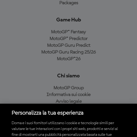
Packages
Game Hub
MotoGP™ Fantasy
MotoGP™ Predictor
MotoGP Guru Predict
MotoGP Guru Racing 25/26
MotoGP™26
Chi siamo
MotoGP Group
Informativa sui cookie
Avviso legale
Informativa sulla privacy
Personalizza la tua esperienza
Condizioni di acquisto
Dorna e i suoi fornitori utilizzano i cookie e tecnologie simili per
valutare le tue interazioni con i propri siti web, prodotti e servizi al
fine di mostrarti una pubblicità personalizzata basata sulle tue