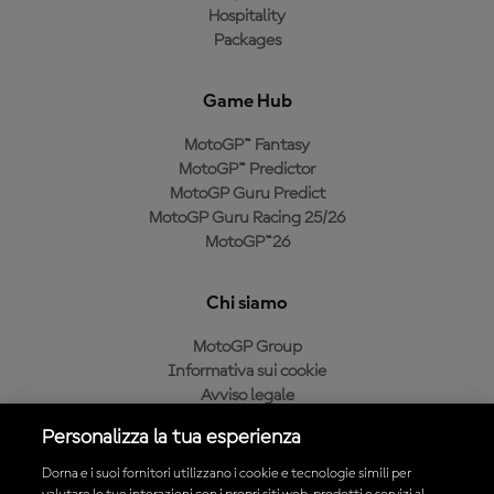
Hospitality
Packages
Game Hub
MotoGP™ Fantasy
MotoGP™ Predictor
MotoGP Guru Predict
MotoGP Guru Racing 25/26
MotoGP™26
Chi siamo
MotoGP Group
Informativa sui cookie
Avviso legale
Informativa sulla privacy
Personalizza la tua esperienza
Condizioni di acquisto
Dorna e i suoi fornitori utilizzano i cookie e tecnologie simili per